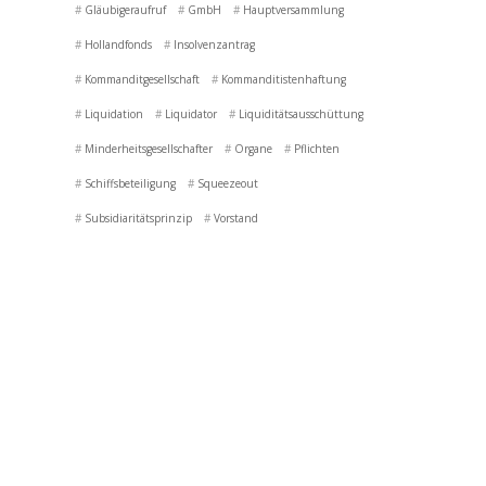
Gläubigeraufruf
GmbH
Hauptversammlung
Hollandfonds
Insolvenzantrag
Kommanditgesellschaft
Kommanditistenhaftung
Liquidation
Liquidator
Liquiditätsausschüttung
Minderheitsgesellschafter
Organe
Pflichten
Schiffsbeteiligung
Squeezeout
Subsidiaritätsprinzip
Vorstand