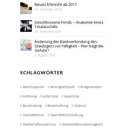
Neues Erbrecht ab 2017
23. Dezember 2016
Geschlossene Fonds – Anatomie eines
Totalausfalls
29. November 2016
Änderung der Bankverbindung des
Gläubigers vor Fälligkeit – Wer trägt die
Gefahr?
2. August 2016
SCHLAGWÖRTER
Abschlussprüfer
Aktiengesellschaft
Anlegerschaden
Auflösung
Aufsichtsrat
Ausschluss
Barabfindung
Beraterhaftung
GesAusG
Geschäftsführer
Geschäftsführerhaftung
Gesellschafterausschluss
Gesellschafterausschlussgesetz