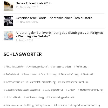
Neues Erbrecht ab 2017
23. Dezember 2016
Geschlossene Fonds – Anatomie eines Totalausfalls
29. November 2016
Änderung der Bankverbindung des Gläubigers vor Fälligkeit
– Wer trägt die Gefahr?
2. August 2016
SCHLAGWÖRTER
Abschlussprüfer
Aktiengesellschaft
Anlegerschaden
Auflösung
Aufsichtsrat
Ausschluss
Barabfindung
Beraterhaftung
GesAusG
Geschäftsführer
Geschäftsführerhaftung
Gesellschafterausschluss
Gesellschafterausschlussgesetz
Gläubigeraufruf
GmbH
Hauptversammlung
Hollandfonds
Insolvenzantrag
Kommanditgesellschaft
Kommanditistenhaftung
Liquidation
Liquidator
Liquiditätsausschüttung